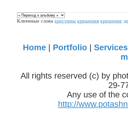
Ключевые слова
крестины
крещения
крещение
д
Home
|
Portfolio
|
Services
m
All rights reserved (c) by ph
29-7
Any use of the c
http://www.potash