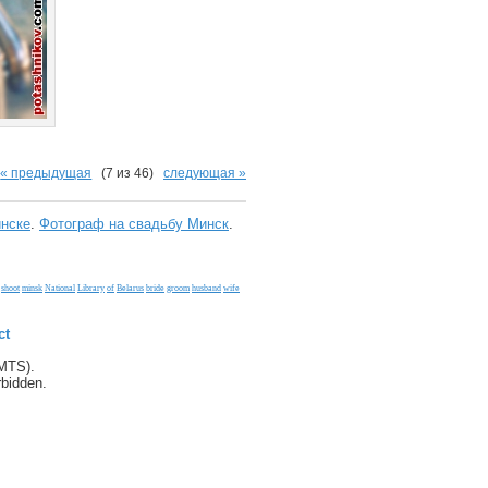
« предыдущая
(7 из 46)
следующая »
нске
.
Фотограф на свадьбу Минск
.
shoot
minsk
National
Library
of
Belarus
bride
groom
husband
wife
ct
(MTS).
orbidden.