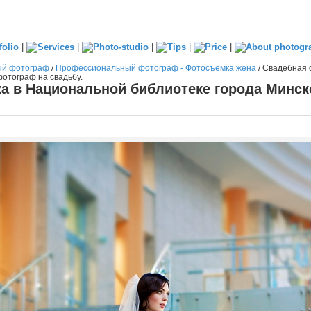
|
|
|
|
|
ый фотограф
/
Профессиональный фотограф - Фотосъемка жена
/
Свадебная 
фотограф на свадьбу.
 в Национальной библиотеке города Минск