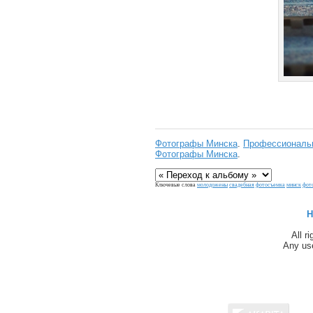
Фотографы Минска
.
Профессиональн
Фотографы Минска
.
Ключевые слова
молодожены
свадебная
фотосъемка
минск
фот
H
All r
Any use