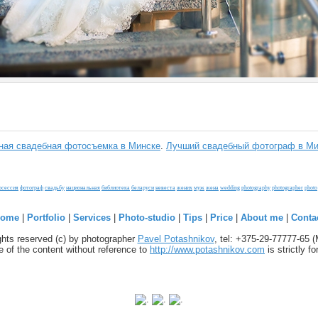
ая свадебная фотосъемка в Минске
.
Лучший свадебный фотограф в Ми
осессия
фотограф
свадьбу
национальная
библиотека
беларуси
невеста
жених
муж
жена
wedding
photography
photographer
photo
ome
|
Portfolio
|
Services
|
Photo-studio
|
Tips
|
Price
|
About me
|
Conta
ights reserved (c) by photographer
Pavel Potashnikov
, tel: +375-29-77777-65 
 of the content without reference to
http://www.potashnikov.com
is strictly f