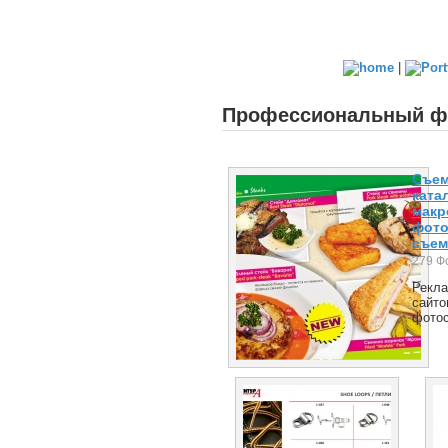
|
Профессиональный фо
Cъем
ката
макр
фото
съем
279 Ф
Рекла
сайто
фотос