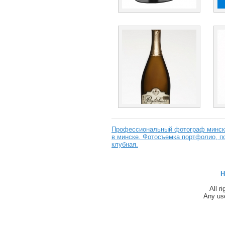
Профессиональный фотограф минск,
в минске. Фотосъемка портфолио, по
клубная.
H
All r
Any use