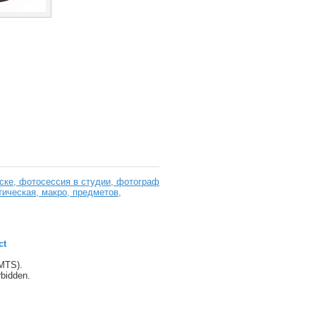
ке, фотосессия в студии, фотограф
тическая, макро, предметов,
ct
(MTS).
orbidden.