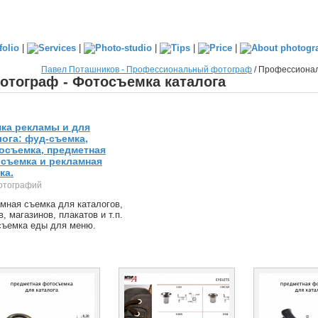
|
|
|
|
|
Павел Поташников - Профессиональный фотограф
/
Профессионал
тограф - Фотосъемка каталога
ка рекламы и для
лога: фуд-съемка,
осъемка, предметная
съемка и рекламная
ка.
отографий
мная съемка для каталогов,
в, магазинов, плакатов и т.п.
ъемка еды для меню.