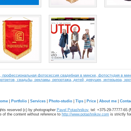
 профессиональная фотосессия свадебная в минске, фотостудия в минс
ртретов, свадьбы, рекламы, репортажа, детей, девушек, интерьера, эро
ome
|
Portfolio
|
Services
|
Photo-studio
|
Tips
|
Price
|
About me
|
Conta
ights reserved (c) by photographer
Pavel Potashnikov
, tel: +375-29-77777-65 
 of the content without reference to
http://www.potashnikov.com
is strictly f