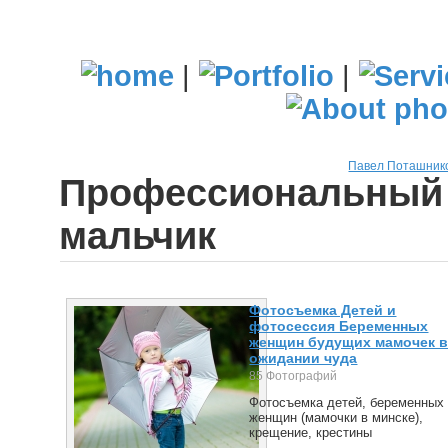
|
|
Павел Поташник
Профессиональный 
мальчик
Фотосъемка Детей и
фотосессия Беременных
женщин будущих мамочек 
ожидании чуда
85 Фотографий
Фотосъемка детей, беременных
женщин (мамочки в минске),
крещение, крестины