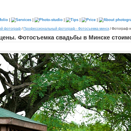
|
|
|
|
|
ый фотограф
/
Профессиональный фотограф - Фотосъемка минск
/
Фотограф н
цены. Фотосъемка свадьбы в Минске стоим