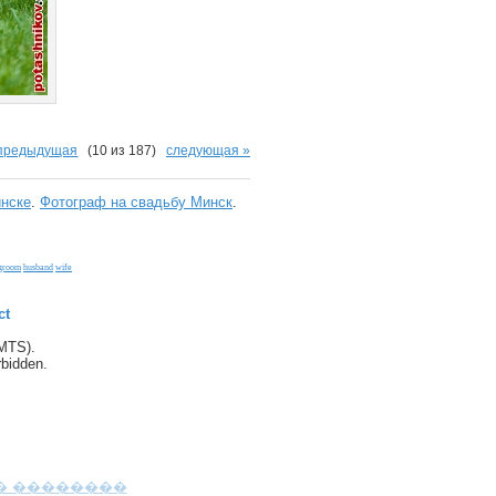
 предыдущая
(10 из 187)
следующая »
нске
.
Фотограф на свадьбу Минск
.
groom
husband
wife
ct
(MTS).
orbidden.