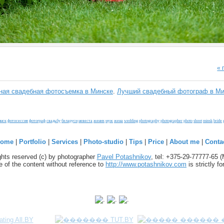
«
ая свадебная фотосъемка в Минске
.
Лучший свадебный фотограф в Ми
инск
фотосессия
фотограф
свадьбу
беларуси
невеста
жених
муж
жена
wedding
photography
photographer
photo
shoot
minsk
bride
ome
|
Portfolio
|
Services
|
Photo-studio
|
Tips
|
Price
|
About me
|
Conta
ights reserved (c) by photographer
Pavel Potashnikov
, tel: +375-29-77777-65 
 of the content without reference to
http://www.potashnikov.com
is strictly f