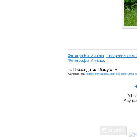
Фотографы Минска
.
Профессиональн
Фотографы Минска
.
Ключевые слова
свадьба
молодожены
свадебная
фотосъемка
м
H
All r
Any use