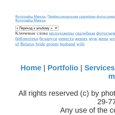
Фотографы Минска
.
Профессиональная свадебная фотосъемка
Фотографы Минска
.
Ключевые слова
молодожены
свадебная
фотосъе
библиотека
беларуси
невеста
жених
муж
жена
we
of
Belarus
bride
groom
husband
wife
Home
|
Portfolio
|
Services
m
All rights reserved (c) by ph
29-7
Any use of the c