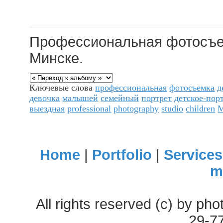
Профессиональная фотосъем
Минске.
Ключевые слова
профессиональная
фотосъемка
д
девочка
малышей
семейный
портрет
детское-пор
выездная
professional
photography
studio
children
M
Home
|
Portfolio
|
Services
m
All rights reserved (c) by ph
29-7