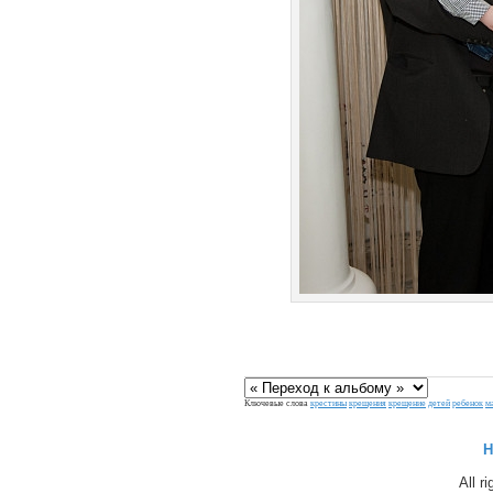
Ключевые слова
крестины
крещения
крещение
детей
ребенок
м
H
All r