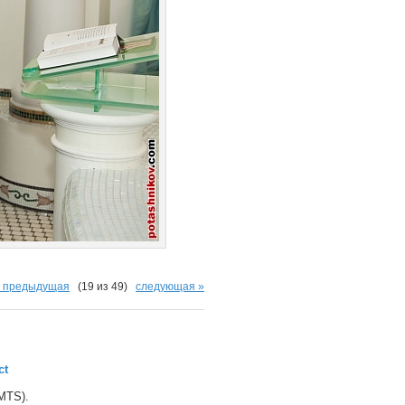
« предыдущая
(19 из 49)
следующая »
ct
(MTS).