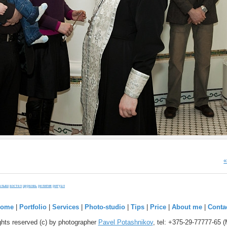
алыш
костел
церковь
религия
ритуал
ome
|
Portfolio
|
Services
|
Photo-studio
|
Tips
|
Price
|
About me
|
Conta
ights reserved (c) by photographer
Pavel Potashnikov
, tel: +375-29-77777-65 