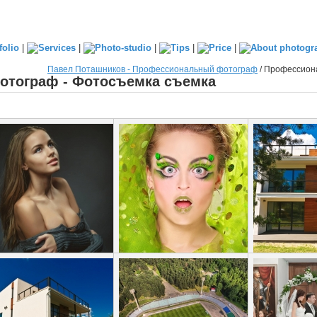
|
|
|
|
|
Павел Поташников - Профессиональный фотограф
/
Профессиона
тограф - Фотосъемка съемка