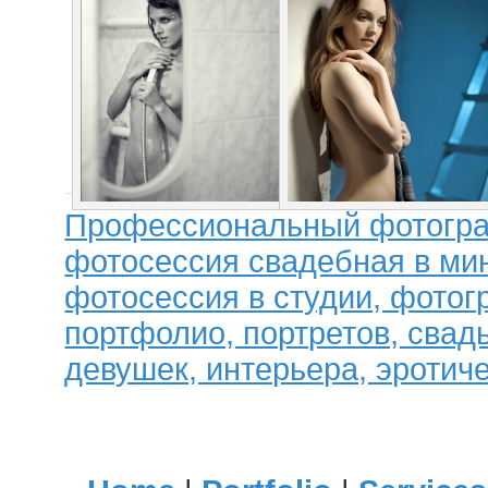
Профессиональный фотогра
фотосессия свадебная в мин
фотосессия в студии, фотог
портфолио, портретов, свад
девушек, интерьера, эротиче