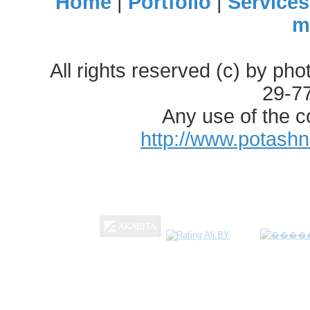
Home
|
Portfolio
|
Services
m
All rights reserved (c) by ph
29-7
Any use of the c
http://www.potash