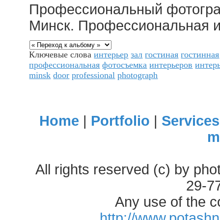
Профессиональный фотогра
Минск. Профессиональная и
Ключевые слова
интерьер
зал
гостиная
гостинная
профессиональная
фотосъемка
интерьеров
интер
minsk
door
professional
photograph
Home
|
Portfolio
|
Services
m
All rights reserved (c) by ph
29-7
Any use of the c
http://www.potash