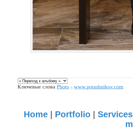
Ключевые слова
Photo
-
www.potashnikov.com
Home
|
Portfolio
|
Services
m