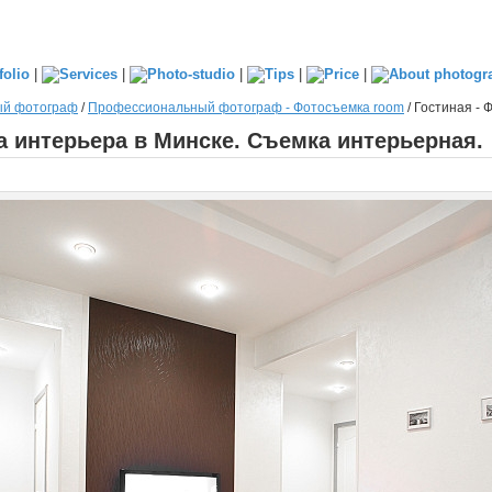
|
|
|
|
|
ый фотограф
/
Профессиональный фотограф - Фотосъемка room
/
Гостиная - 
а интерьера в Минске. Съемка интерьерная.