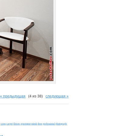
« предыдущая
(4 из 38)
следующая »
cross
carpet
flower
apartment
minsk
door
professional
photograph