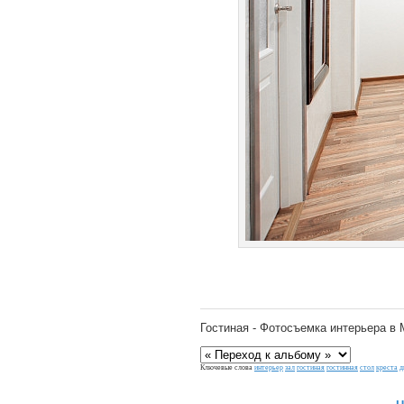
Гостиная - Фотосъемка интерьера в
Ключевые слова
интерьер
зал
гостиная
гостинная
стол
креста
д