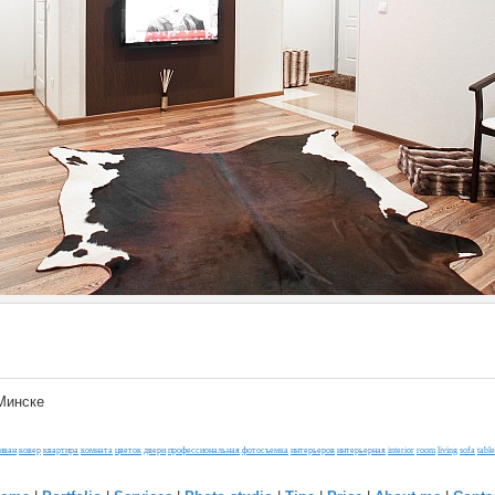
 Минске
иван
ковер
квартира
комната
цветок
двери
профессиональная
фотосъемка
интерьеров
интерьерная
interior
room
living
sofa
table